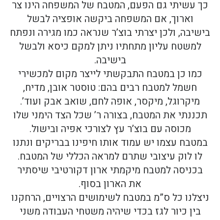
כך עשיתי גם הפעם, המטבח של המשפחה הינו צר
וארוך, אם המשפחה ביקשה אופציה לבשל
בישיבה, ולכן יצרתי בוצ’ר שנראה כמו מגירה ונפתח
למשטח עליון מתחתיו ניתן למקם כיסא ולבשל
בישיבה.
כמו כן במטבח התבקשתי לייצר מקום למכשירי
חשמל למטבח רבים בהם: טוסטר אובן, מדיח,
מיקרוגל, מיקסר, אופה לחם, שואב אבק ועוד’.
תכננתי את המטבח, בצורה ר’ שכל הצד הימני שלו
מכוסה עם בוצ’ר עץ לצורכי אפיה ובישול.
במטבח עצמו יש עמוד אותו חיפינו בבריקים ונתנו
לו לוק עיצובי שתרם למראה הכללי של המטבח.
בכניסה למטבח מיקמתי ארון דקורטיבי שיסתיר
את הארון בסוף.
ניצלנו כל ס”מ במטבח לשימושים הרצויים, הרחקנו
בין כיור לגז בכדי שיהיה משטחי העבודה משני